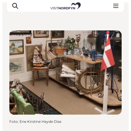
Shopping
Erleben
Eventkalender
Essen und Trinken
Unterkünfte
Erlebnisbuchung
Für Kinder
Foto
:
Ene Kirstine Heyde Dias