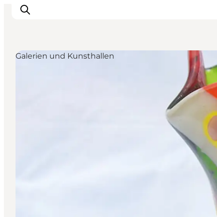
Galerien und Kunsthallen
Erleben
Eventkalender
Essen und Trinken
Unterkünfte
Erlebnisbuchung
Für Kinder