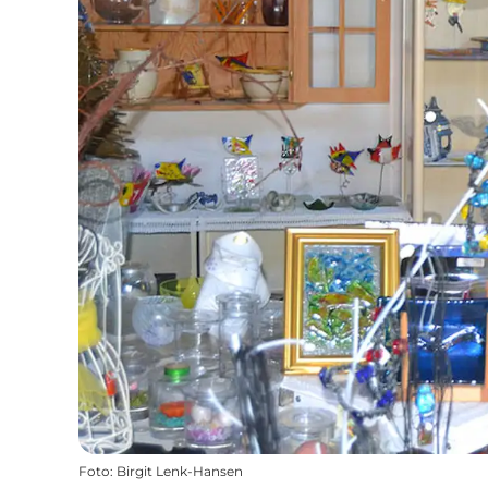
Foto
:
Birgit Lenk-Hansen