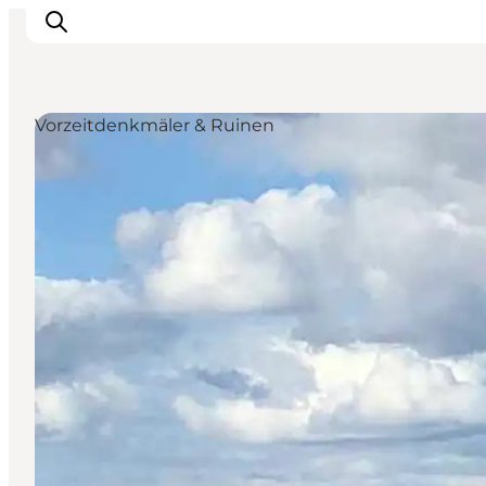
Vorzeitdenkmäler & Ruinen
Erleben
Eventkalender
Essen und Trinken
Unterkünfte
Erlebnisbuchung
Für Kinder