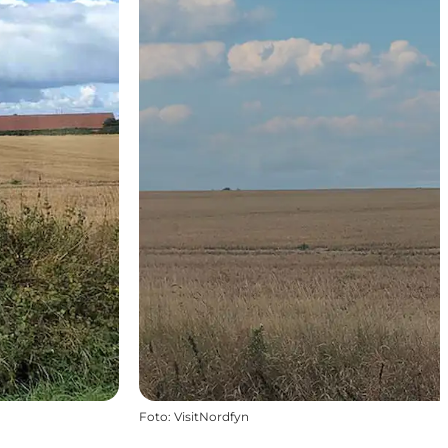
Foto
:
VisitNordfyn