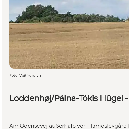
Foto
:
VisitNordfyn
Loddenhøj/Pálna-Tókis Hügel -
Am Odensevej außerhalb von Harridslevgård kö