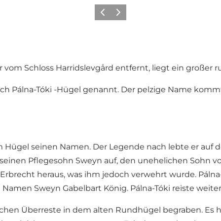
Vorherige Folie
Nächste Folie
m Schloss Harridslevgård entfernt, liegt ein großer run
auch Pálna-Tóki -Hügel genannt. Der pelzige Name komm
Hügel seinen Namen. Der Legende nach lebte er auf der 
 seinen Pflegesohn Sweyn auf, den unehelichen Sohn von
Erbrecht heraus, was ihm jedoch verwehrt wurde. Pálna-
Namen Sweyn Gabelbart König. Pálna-Tóki reiste weiter
ichen Überreste in dem alten Rundhügel begraben. Es he