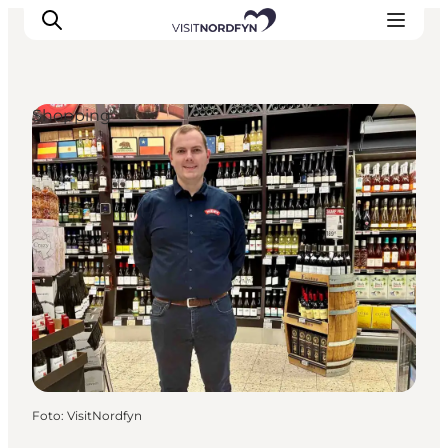
Shopping
Erleben
Eventkalender
Essen und Trinken
Unterkünfte
Erlebnisbuchung
Für Kinder
Foto
:
VisitNordfyn