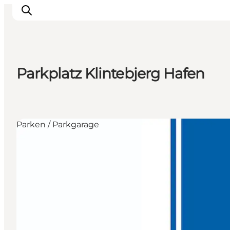
Parkplatz Klintebjerg Hafen
Erleben
Eventkalender
Essen und Trinken
Parken / Parkgarage
Unterkünfte
Erlebnisbuchung
Für Kinder