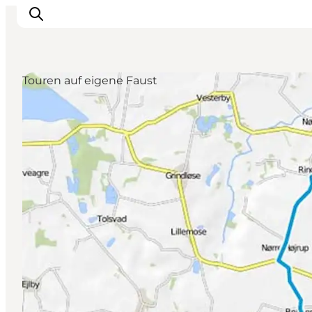
Touren auf eigene Faust
Erleben
Eventkalender
Essen und Trinken
Unterkünfte
Erlebnisbuchung
Für Kinder