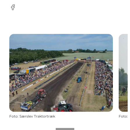
Facebook
Foto
:
Særslev Traktortræk
Foto
: