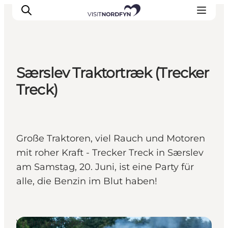
Særslev Traktortræk (Trecker
Erleben
Treck)
Eventkalender
Essen und Trinken
Unterkünfte
Große Traktoren, viel Rauch und Motoren
Erlebnisbuchung
mit roher Kraft - Trecker Treck in Særslev
Für Kinder
am Samstag, 20. Juni, ist eine Party für
alle, die Benzin im Blut haben!
Veranstaltungen