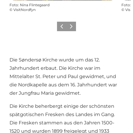
Foto
:
Nina Flintegaard
Foto
:
©
VisitNordfyn
©
Visi
Vorherige Folie
Nächste Folie
Die Søndersø Kirche wurde um das 12.
Jahrhundert erbaut. Die Kirche war im
Mittelalter St. Peter und Paul gewidmet, und
die Nordkapelle aus dem 16. Jahrhundert war
der Jungfrau Maria gewidmet.
Die Kirche beherbergt einige der schönsten
spätgotischen Fresken des Landes im Gang.
Die Fresken stammen aus den Jahren 1500-
1520 und wurden 1899 freigelegt und 1933