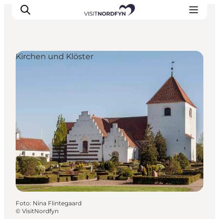
Kirchen und Klöster
Erleben
Eventkalender
Essen und Trinken
Unterkünfte
Erlebnisbuchung
Für Kinder
Foto
:
Nina Flintegaard
©
VisitNordfyn