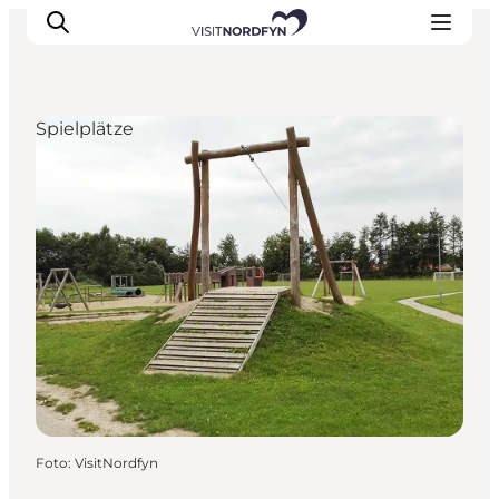
Spielplätze
Erleben
Eventkalender
Essen und Trinken
Unterkünfte
Erlebnisbuchung
Für Kinder
Foto
:
VisitNordfyn