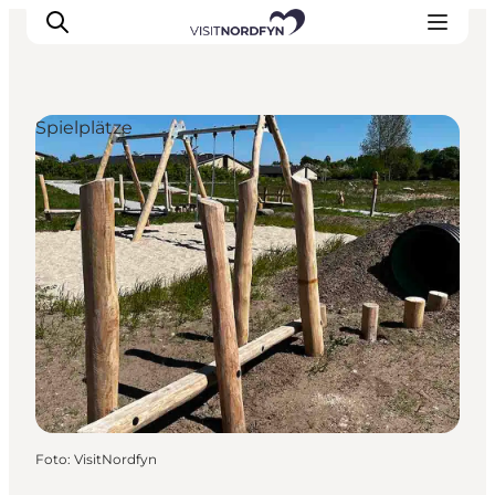
Spielplätze
Erleben
Eventkalender
Essen und Trinken
Unterkünfte
Erlebnisbuchung
Für Kinder
Foto
:
VisitNordfyn