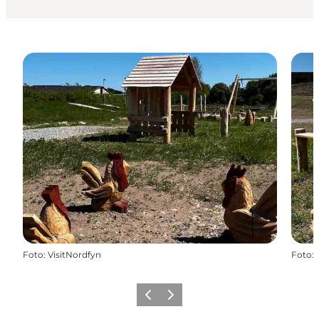
Foto
:
VisitNordfyn
Foto
:
Vorherige Folie
Nächste Folie