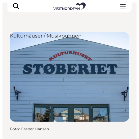
Kulturhäuser / Musikbühnen
Erleben
Eventkalender
Essen und Trinken
Unterkünfte
Erlebnisbuchung
Für Kinder
Foto
:
Casper Hansen