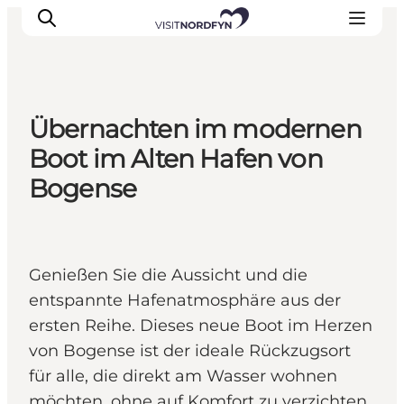
Übernachten im modernen
Erleben
Boot im Alten Hafen von
Eventkalender
Bogense
Essen und Trinken
Unterkünfte
Erlebnisbuchung
Genießen Sie die Aussicht und die
Für Kinder
entspannte Hafenatmosphäre aus der
ersten Reihe. Dieses neue Boot im Herzen
von Bogense ist der ideale Rückzugsort
für alle, die direkt am Wasser wohnen
möchten, ohne auf Komfort zu verzichten.