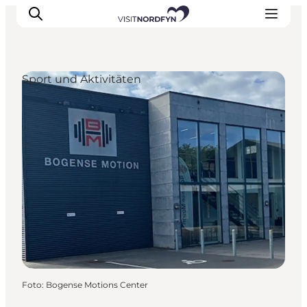
Sport und Aktivitäten
Erleben
Eventkalender
Essen und Trinken
Unterkünfte
Erlebnisbuchung
Für Kinder
Foto
:
Bogense Motions Center