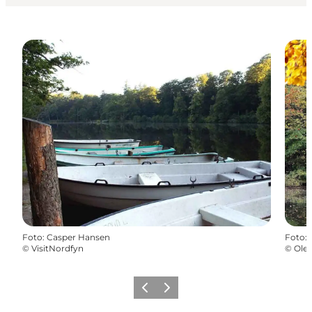
Foto
:
Casper Hansen
Foto
:
©
VisitNordfyn
©
Ole 
Vorherige Folie
Nächste Folie