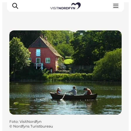
Bootsvermieter
Erleben
Eventkalender
Essen und Trinken
Unterkünfte
Erlebnisbuchung
Für Kinder
Foto
:
VisitNordfyn
©
Nordfyns Turistbureau