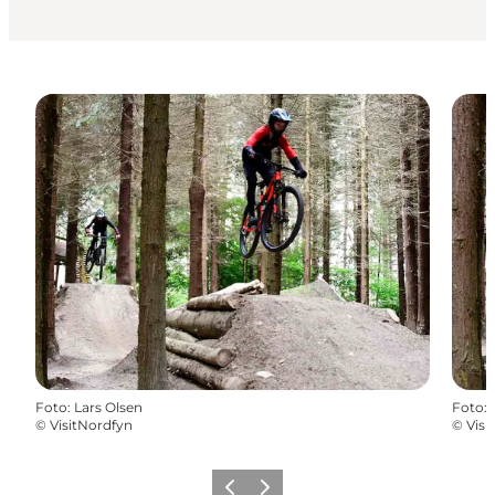
Foto
:
Lars Olsen
Foto
:
©
VisitNordfyn
©
Visi
Vorherige Folie
Nächste Folie