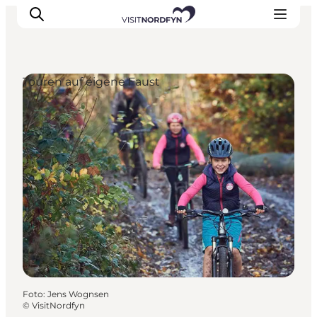
Touren auf eigene Faust
Erleben
Eventkalender
Essen und Trinken
Unterkünfte
Erlebnisbuchung
Für Kinder
Foto
:
Jens Wognsen
©
VisitNordfyn