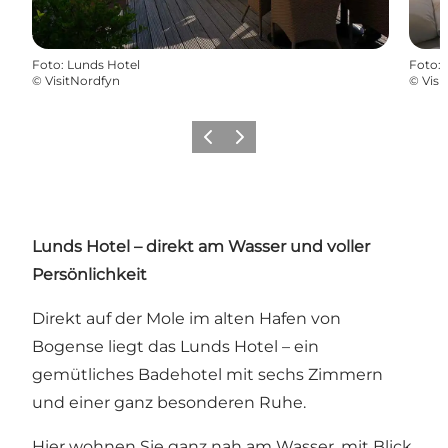
Foto
:
Lunds Hotel
Foto
:
©
VisitNordfyn
©
Visi
Vorherige Folie
Nächste Folie
Lunds Hotel – direkt am Wasser und voller
Persönlichkeit
Direkt auf der Mole im alten Hafen von
Bogense liegt das Lunds Hotel – ein
gemütliches Badehotel mit sechs Zimmern
und einer ganz besonderen Ruhe.
Hier wohnen Sie ganz nah am Wasser, mit Blick