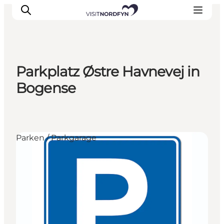
Parkplatz Østre Havnevej in
Erleben
Bogense
Eventkalender
Essen und Trinken
Unterkünfte
Parken / Parkgarage
Erlebnisbuchung
Für Kinder