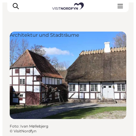
Architektur und Stadträume
Erleben
Eventkalender
Essen und Trinken
Unterkünfte
Erlebnisbuchung
Für Kinder
Foto
:
Ivan Møllebjerg
©
VisitNordfyn