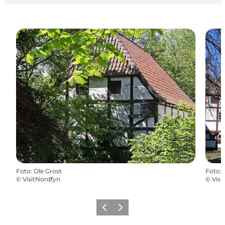
Foto
:
Ole Grost
Foto
:
©
VisitNordfyn
©
Visi
Vorherige Folie
Nächste Folie