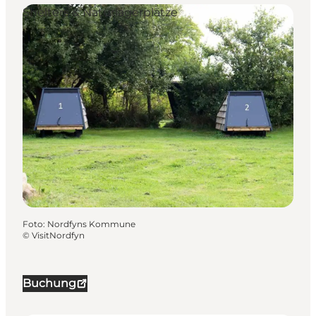
Shelters & Naturlagerplätze
Foto
:
Nordfyns Kommune
©
VisitNordfyn
Buchung