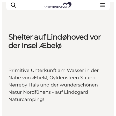
Shelter auf Lindøhoved vor
Erleben
der Insel Æbelø
Eventkalender
Essen und Trinken
Unterkünfte
Primitive Unterkunft am Wasser in der
Erlebnisbuchung
Nähe von Æbelø, Gyldensteen Strand,
Für Kinder
Nørreby Hals und der wunderschönen
Natur Nordfünens - auf Lindøgård
Naturcamping!