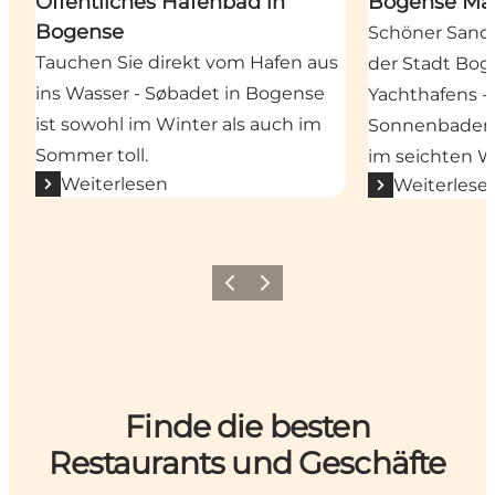
Öffentliches Hafenbad in
Bogense Mar
Bogense
Schöner Sands
Tauchen Sie direkt vom Hafen aus
der Stadt Bo
ins Wasser - Søbadet in Bogense
Yachthafens -
ist sowohl im Winter als auch im
Sonnenbaden 
Sommer toll.
im seichten W
Weiterlesen
Weiterlese
Vorherige Folie
Nächste Folie
Finde die besten
Restaurants und Geschäfte