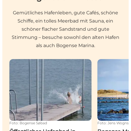
Gemütliches Hafenleben, gute Cafés, schöne
Schiffe, ein tolles Meerbad mit Sauna, ein
schöner flacher Sandstrand und gute
Stimmung – besuche sowohl den alten Hafen
als auch Bogense Marina.
Öffentliches Hafenbad in Bogense
Bogense Mari
Foto
:
Bogense Søbad
Foto
:
Jens Wogns