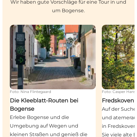
Wir haben gute Vorschläge für eine Tour in und
um Bogense.
Die Kleeblatt-Routen bei Bogense
Fredskoven b
Foto
:
Nina Flintegaard
Foto
:
Casper Hans
Die Kleeblatt-Routen bei
Fredskoven 
Bogense
Auf der Suche
Erlebe Bogense und die
und atemerau
Umgebung auf Wegen und
in Fredskoven
kleinen Straßen und genieß die
Sie viele alt