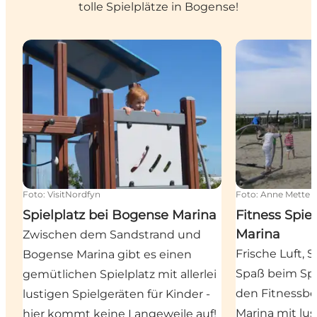
tolle Spielplätze in Bogense!
Spielplatz bei Bogense Marina
Fitness Spielp
Foto
:
VisitNordfyn
Foto
:
Anne Mette 
Spielplatz bei Bogense Marina
Fitness Spie
Marina
Zwischen dem Sandstrand und
Frische Luft,
Bogense Marina gibt es einen
Spaß beim Spo
gemütlichen Spielplatz mit allerlei
den Fitnessbe
lustigen Spielgeräten für Kinder -
Marina mit lu
hier kommt keine Langeweile auf!