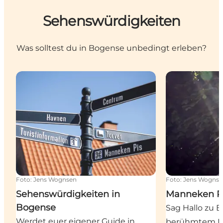
Sehenswürdigkeiten
Was solltest du in Bogense unbedingt erleben?
Sehenswürdigkeiten in Bogense
Manneken Pis
Foto
:
Jens Wognsen
Foto
:
Jens Wogns
Sehenswürdigkeiten in
Manneken Pi
Bogense
Sag Hallo zu 
Werdet euer eigener Guide in
berühmtem Ma