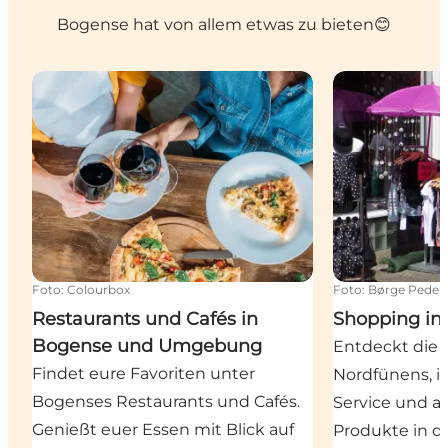
Bogense hat von allem etwas zu bieten😊
Restaurants und Cafés in Bogense und Umgebung
Shopping in 
Foto
:
Colourbox
Foto
:
Børge Peder
Restaurants und Cafés in
Shopping in
Bogense und Umgebung
Entdeckt die 
Findet eure Favoriten unter
Nordfünens, i
Bogenses Restaurants und Cafés.
Service und 
Genießt euer Essen mit Blick auf
Produkte in 