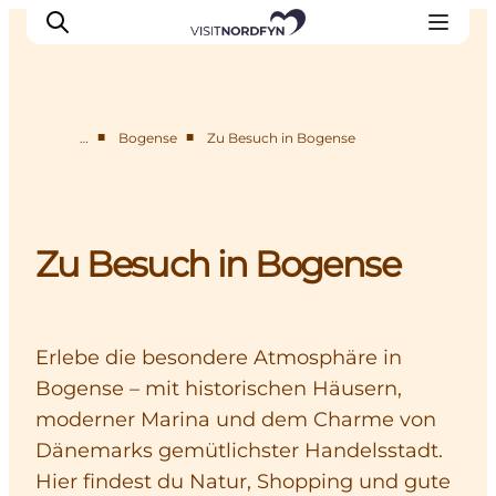
■
■
…
Bogense
Zu Besuch in Bogense
Erleben
Eventkalender
Essen und Trinken
Zu Besuch in Bogense
Unterkünfte
Erlebnisbuchung
Für Kinder
Erlebe die besondere Atmosphäre in
Bogense – mit historischen Häusern,
moderner Marina und dem Charme von
Dänemarks gemütlichster Handelsstadt.
Hier findest du Natur, Shopping und gute