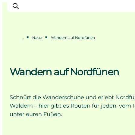
■
■
…
Natur
Wandern auf Nordfünen
Erleben
Eventkalender
Essen und Trinken
Wandern auf Nordfünen
Unterkünfte
Erlebnisbuchung
Für Kinder
Schnürt die Wanderschuhe und erlebt Nordfün
Wäldern – hier gibt es Routen für jeden, vom
unter euren Füßen.