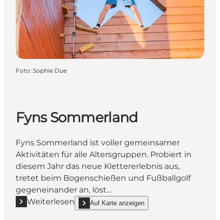
Foto
:
Sophie Due
Fyns Sommerland
Fyns Sommerland ist voller gemeinsamer
Aktivitäten für alle Altersgruppen. Probiert in
diesem Jahr das neue Klettererlebnis aus,
tretet beim Bogenschießen und Fußballgolf
gegeneinander an, löst…
Weiterlesen
Auf Karte anzeigen
Mehr erfahren "Fyns Sommerland"
show Fyns Sommerland on_map