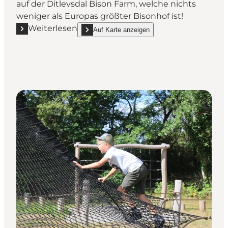
auf der Ditlevsdal Bison Farm, welche nichts
weniger als Europas größter Bisonhof ist!
Weiterlesen
Auf Karte anzeigen
Mehr erfahren "Ein Tag mit Bisons in der Prärie"
show Ein Tag mit Bisons in der Prärie on_map