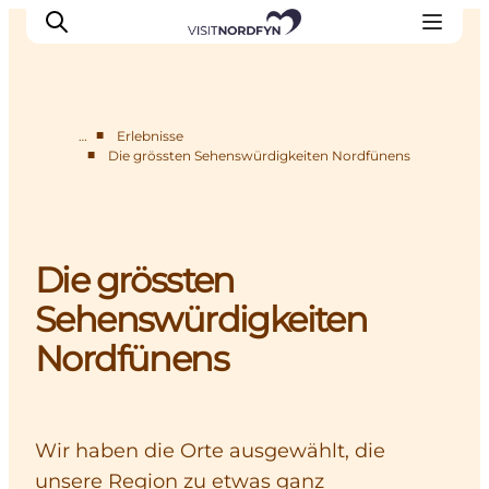
■
…
Erlebnisse
■
Die grössten Sehenswürdigkeiten Nordfünens
Erleben
Eventkalender
Essen und Trinken
Die grössten
Unterkünfte
Erlebnisbuchung
Sehenswürdigkeiten
Für Kinder
Nordfünens
Wir haben die Orte ausgewählt, die
unsere Region zu etwas ganz