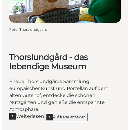
Foto
:
Thorslundgaard
Thorslundgård - das
lebendige Museum
Erlebe Thorslundgårds Sammlung
europäischer Kunst und Porzellan auf dem
alten Gutshof, entdecke die schönen
Nutzgärten und genieße die entspannte
Atmosphäre.
Weiterlesen
Auf Karte anzeigen
Mehr erfahren "Thorslundgård - das lebendige Mu
show Thorslundgård - das lebendige Museum on