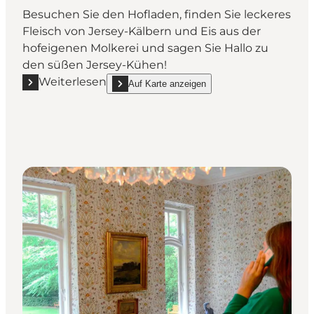
Besuchen Sie den Hofladen, finden Sie leckeres
Fleisch von Jersey-Kälbern und Eis aus der
hofeigenen Molkerei und sagen Sie Hallo zu
den süßen Jersey-Kühen!
Weiterlesen
Auf Karte anzeigen
Mehr erfahren "Lundsbjerggaard Hofladen bei Vefli
show Lundsbjerggaard Hofladen bei Veflinge on_