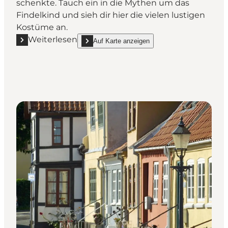
schenkte. Tauch ein in die Mythen um das
Findelkind und sieh dir hier die vielen lustigen
Kostüme an.
Weiterlesen
Auf Karte anzeigen
Mehr erfahren "Manneken Pis, Bogense"
show Manneken Pis, Bogense on_map