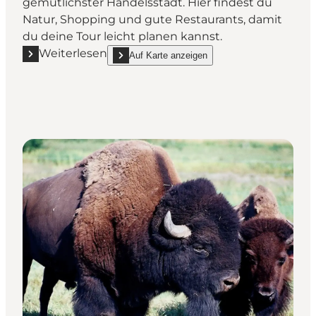
gemütlichster Handelsstadt. Hier findest du
Natur, Shopping und gute Restaurants, damit
du deine Tour leicht planen kannst.
Weiterlesen
Auf Karte anzeigen
Mehr erfahren "Zu Besuch in Bogense"
show Zu Besuch in Bogense on_map