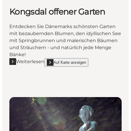
Kongsdal offener Garten
Entdecken Sie Dänemarks schönsten Garten
mit bezaubernden Blumen, den idyllischen See
mit Springbrunnen und malerischen Bäumen
und Sträuchern - und natürlich jede Menge
Bänke!
Weiterlesen
Auf Karte anzeigen
Mehr erfahren "Kongsdal offener Garten"
show Kongsdal offener Garten on_map