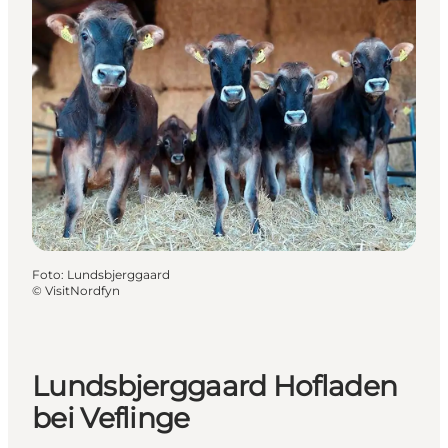
Foto
:
Lundsbjerggaard
©
VisitNordfyn
Lundsbjerggaard Hofladen
bei Veflinge