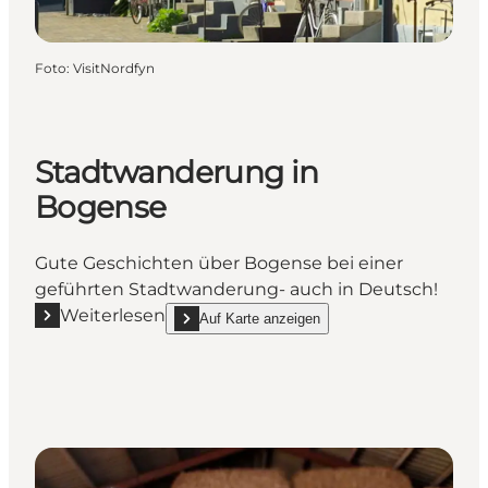
Foto
:
VisitNordfyn
Stadtwanderung in
Bogense
Gute Geschichten über Bogense bei einer
geführten Stadtwanderung- auch in Deutsch!
Weiterlesen
Auf Karte anzeigen
Mehr erfahren "Stadtwanderung in Bogense"
show Stadtwanderung in Bogense on_map