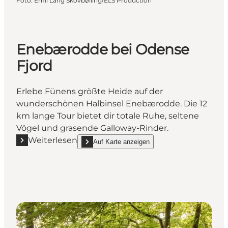
Foto
:
Emil Lang Skovbølling/ELS Production
Enebærodde bei Odense
Fjord
Erlebe Fünens größte Heide auf der
wunderschönen Halbinsel Enebærodde. Die 12
km lange Tour bietet dir totale Ruhe, seltene
Vögel und grasende Galloway-Rinder.
Weiterlesen
Auf Karte anzeigen
Mehr erfahren "Enebærodde bei Odense Fjord"
show Enebærodde bei Odense Fjord on_map