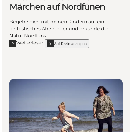
Märchen auf Nordfünen
Begebe dich mit deinen Kindern auf ein
fantastisches Abenteuer und erkunde die
Natur Nordfüns!
Weiterlesen
Auf Karte anzeigen
Mehr erfahren "Naturabenteuer und Märchen auf N
show Naturabenteuer und Märchen auf Nordfüne