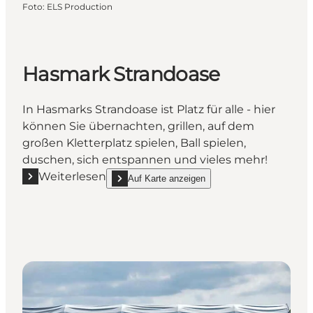
Foto
:
ELS Production
Hasmark Strandoase
In Hasmarks Strandoase ist Platz für alle - hier
können Sie übernachten, grillen, auf dem
großen Kletterplatz spielen, Ball spielen,
duschen, sich entspannen und vieles mehr!
Weiterlesen
Auf Karte anzeigen
Mehr erfahren "Hasmark Strandoase"
show Hasmark Strandoase on_map