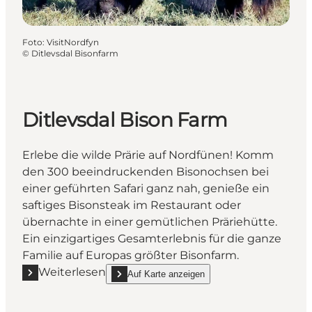
Foto
:
VisitNordfyn
©
Ditlevsdal Bisonfarm
Ditlevsdal Bison Farm
Erlebe die wilde Prärie auf Nordfünen! Komm
den 300 beeindruckenden Bisonochsen bei
einer geführten Safari ganz nah, genieße ein
saftiges Bisonsteak im Restaurant oder
übernachte in einer gemütlichen Präriehütte.
Ein einzigartiges Gesamterlebnis für die ganze
Familie auf Europas größter Bisonfarm.
Weiterlesen
Auf Karte anzeigen
Mehr erfahren "Ditlevsdal Bison Farm"
show Ditlevsdal Bison Farm on_map