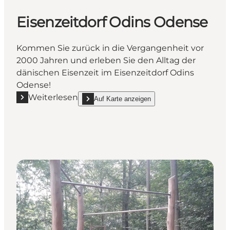
Eisenzeitdorf Odins Odense
Kommen Sie zurück in die Vergangenheit vor
2000 Jahren und erleben Sie den Alltag der
dänischen Eisenzeit im Eisenzeitdorf Odins
Odense!
Weiterlesen
Auf Karte anzeigen
Mehr erfahren "Eisenzeitdorf Odins Odense"
show Eisenzeitdorf Odins Odense on_map