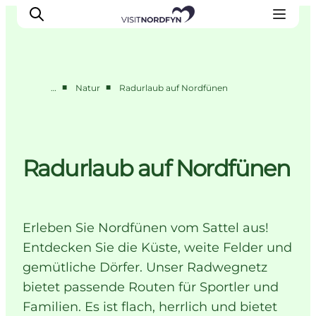
■
■
…
Natur
Radurlaub auf Nordfünen
Erleben
Eventkalender
Essen und Trinken
Radurlaub auf Nordfünen
Unterkünfte
Erlebnisbuchung
Für Kinder
Erleben Sie Nordfünen vom Sattel aus!
Entdecken Sie die Küste, weite Felder und
gemütliche Dörfer. Unser Radwegnetz
bietet passende Routen für Sportler und
Familien. Es ist flach, herrlich und bietet