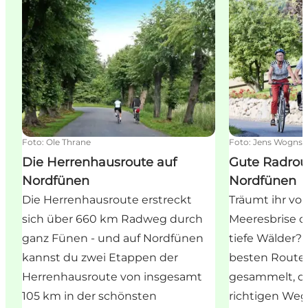
Foto
:
Ole Thrane
Foto
:
Jens Wogns
Die Herrenhausroute auf
Gute Radrou
Nordfünen
Nordfünen
Die Herrenhausroute erstreckt
Träumt ihr von
sich über 660 km Radweg durch
Meeresbrise o
ganz Fünen - und auf Nordfünen
tiefe Wälder?
kannst du zwei Etappen der
besten Route
Herrenhausroute von insgesamt
gesammelt, da
105 km in der schönsten
richtigen Weg