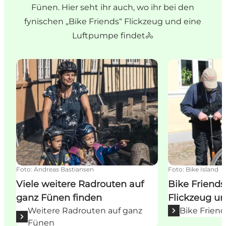
Fünen. Hier seht ihr auch, wo ihr bei den
fynischen „Bike Friends“ Flickzeug und eine
Luftpumpe findet🚴
Viele weitere Radrouten auf ganz Fünen finden
Bike Friends 
Foto
:
Andreas Bastiansen
Foto
:
Bike Island
Viele weitere Radrouten auf
Bike Friend
ganz Fünen finden
Flickzeug u
Weitere Radrouten auf ganz
Bike Friend
Fünen