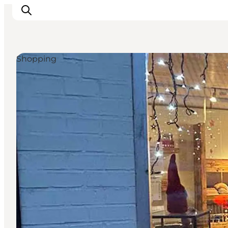
Shopping
Erleben
Eventkalender
Essen und Trinken
Unterkünfte
Erlebnisbuchung
Für Kinder