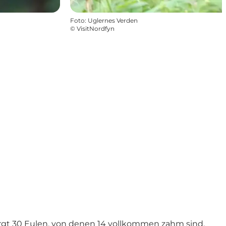
Foto
:
Uglernes Verden
©
VisitNordfyn
rgt 30 Eulen, von denen 14 vollkommen zahm sind.