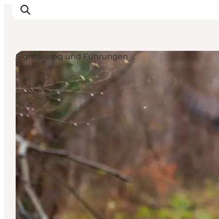
Sightseeing und Führungen
Erleben
Eventkalender
Essen und Trinken
Unterkünfte
Erlebnisbuchung
Für Kinder