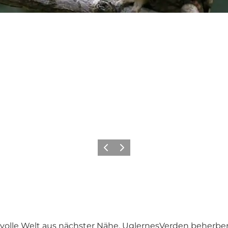
Vorherige Folie
Nächste Folie
svolle Welt aus nächster Nähe. UglernesVerden beherbe