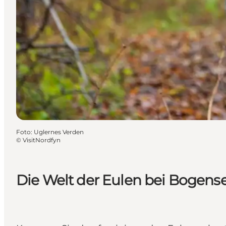
Foto
:
Uglernes Verden
©
VisitNordfyn
Die Welt der Eulen bei Bogens