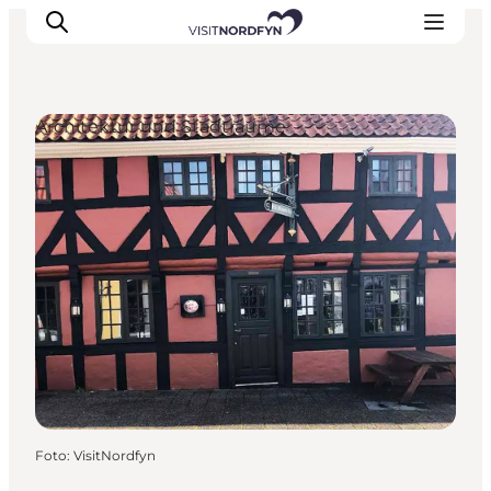
Architektur und Stadträume
Erleben
Eventkalender
Essen und Trinken
Unterkünfte
Erlebnisbuchung
Für Kinder
Foto
:
VisitNordfyn