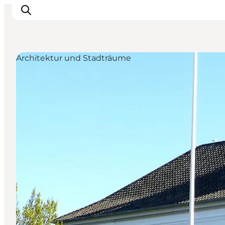
Architektur und Stadträume
Erleben
Eventkalender
Essen und Trinken
Unterkünfte
Erlebnisbuchung
Für Kinder