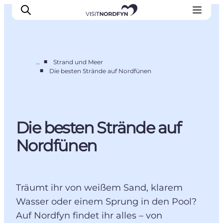
■
…
Strand und Meer
■
Die besten Strände auf Nordfünen
Erleben
Eventkalender
Essen und Trinken
Die besten Strände auf
Unterkünfte
Erlebnisbuchung
Nordfünen
Für Kinder
Träumt ihr von weißem Sand, klarem
Wasser oder einem Sprung in den Pool?
Auf Nordfyn findet ihr alles – von