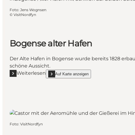
Foto
:
Jens Wognsen
©
VisitNordfyn
Bogense alter Hafen
Der Alte Hafen in Bogense wurde bereits 1828 erbau
schöne Aussicht.
Weiterlesen
Auf Karte anzeigen
Mehr erfahren "Bogense alter Hafen"
show Bogense alter Hafen on_map
Foto
:
VisitNordfyn