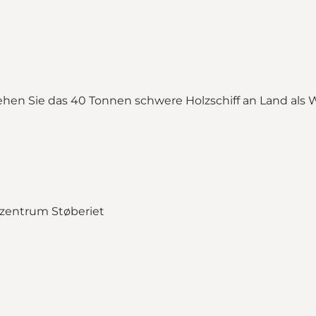
ehen Sie das 40 Tonnen schwere Holzschiff an Land als 
e"
_map