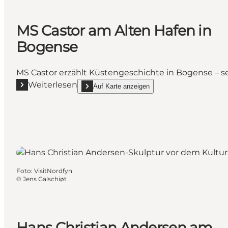
MS Castor am Alten Hafen in
Bogense
MS Castor erzählt Küstengeschichte in Bogense – s
Weiterlesen
Auf Karte anzeigen
Mehr erfahren "MS Castor am Alten Hafen in Bogens
show MS Castor am Alten Hafen in Bogense on
Foto
:
VisitNordfyn
©
Jens Galschiøt
Hans Christian Andersen am