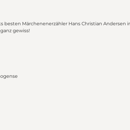
 besten Märchenenerzähler Hans Christian Andersen i
h ganz gewiss!
e Hafen"
en on_map