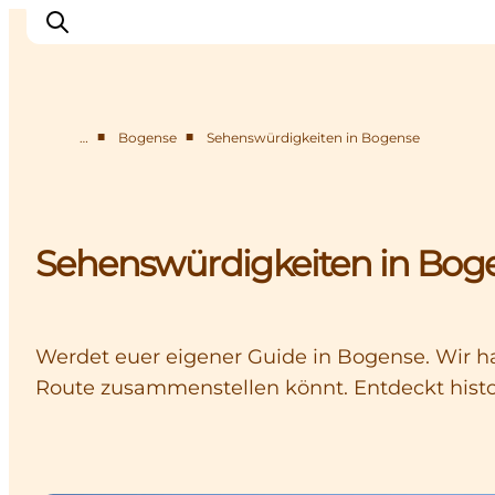
■
■
…
Bogense
Sehenswürdigkeiten in Bogense
Erleben
Eventkalender
Essen und Trinken
Sehenswürdigkeiten in Bog
Unterkünfte
Erlebnisbuchung
Für Kinder
Werdet euer eigener Guide in Bogense. Wir ha
Route zusammenstellen könnt. Entdeckt histo