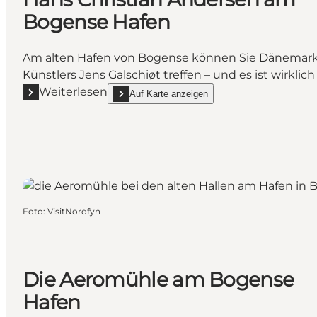
Bogense Hafen
Am alten Hafen von Bogense können Sie Dänemarks
Künstlers Jens Galschiøt treffen – und es ist wirklic
Weiterlesen
Auf Karte anzeigen
Mehr erfahren "Hans Christian Andersen am Bogens
show Hans Christian Andersen am Bogense Haf
Foto
:
VisitNordfyn
Die Aeromühle am Bogense
Hafen