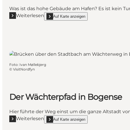
Was ist das hohe Gebäude am Hafen? Es ist kein Turm,
Weiterlesen
Auf Karte anzeigen
Mehr erfahren "Die Aeromühle am Bogense Hafen"
show Die Aeromühle am Bogense Hafen on_map
Foto
:
Ivan Møllebjerg
©
VisitNordfyn
Der Wächterpfad in Bogense
Hier führte der Weg einst um die ganze Altstadt v
Weiterlesen
Auf Karte anzeigen
Mehr erfahren "Der Wächterpfad in Bogense"
show Der Wächterpfad in Bogense on_map