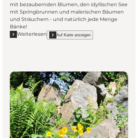
mit bezaubernden Blumen, den idyllischen See
mit Springbrunnen und malerischen Bäumen
und Sträuchern - und natürlich jede Menge
Bänke!
Weiterlesen
Auf Karte anzeigen
Mehr erfahren "Kongsdal offener Garten"
show Kongsdal offener Garten on_map