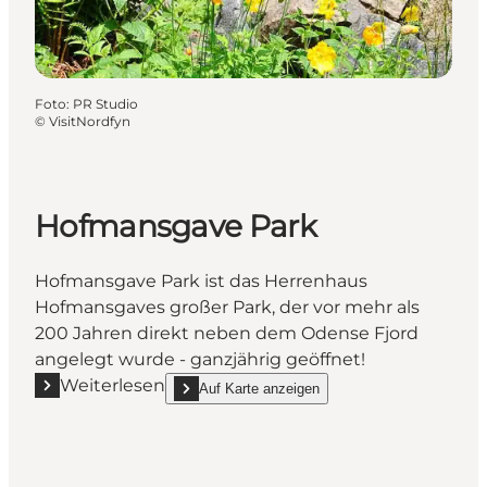
Foto
:
PR Studio
©
VisitNordfyn
Hofmansgave Park
Hofmansgave Park ist das Herrenhaus
Hofmansgaves großer Park, der vor mehr als
200 Jahren direkt neben dem Odense Fjord
angelegt wurde - ganzjährig geöffnet!
Weiterlesen
Auf Karte anzeigen
Mehr erfahren "Hofmansgave Park"
show Hofmansgave Park on_map