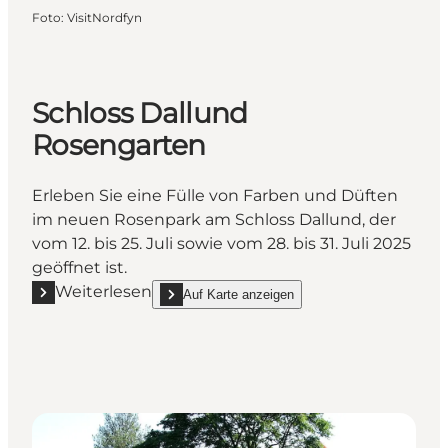
Foto
:
VisitNordfyn
Schloss Dallund
Rosengarten
Erleben Sie eine Fülle von Farben und Düften
im neuen Rosenpark am Schloss Dallund, der
vom 12. bis 25. Juli sowie vom 28. bis 31. Juli 2025
geöffnet ist.
Weiterlesen
Auf Karte anzeigen
Mehr erfahren "Schloss Dallund Rosengarten"
show Schloss Dallund Rosengarten on_map