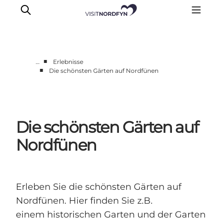
■
…
Erlebnisse
■
Die schönsten Gärten auf Nordfünen
Erleben
Eventkalender
Essen und Trinken
Die schönsten Gärten auf
Unterkünfte
Erlebnisbuchung
Nordfünen
Für Kinder
Erleben Sie die schönsten Gärten auf
Nordfünen. Hier finden Sie z.B.
einem historischen Garten und der Garten