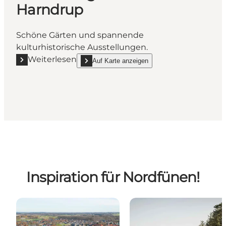
Harndrup
Schöne Gärten und spannende
kulturhistorische Ausstellungen.
Weiterlesen
Auf Karte anzeigen
Mehr erfahren "Humlemagasinet in Harndrup"
show Humlemagasinet in Harndrup on_map
Inspiration für Nordfünen!